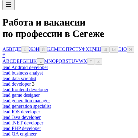
Работа и вакансии
по профессии в Сегеже
А
Б
В
Г
Д
Е
Ж
З
И
К
Л
М
Н
О
П
Р
С
Т
У
Ф
Х
Ц
Ч
Ш
Э
Ю
Ё
Й
Щ
Ы
Я
#
A
B
C
D
E
F
G
H
I
J
K
M
N
O
P
Q
R
S
T
U
V
W
X
L
Y
Z
lead Android developer
lead business analyst
lead data scientist
lead developer
3
lead frontend developer
lead game designer
lead generation manager
lead generation specialist
lead IOS developer
lead Java developer
lead .NET developer
lead PHP developer
lead QA engineer